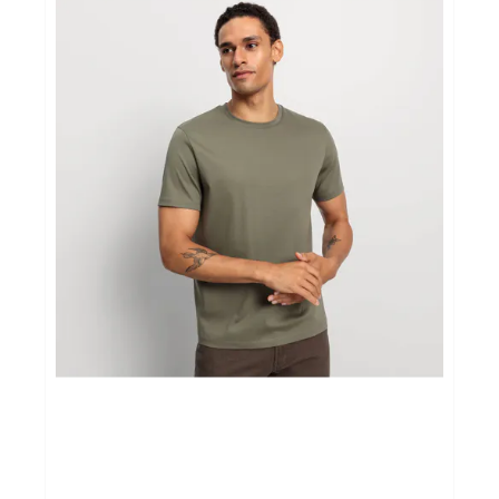
maatwerk
BROEKEN
route