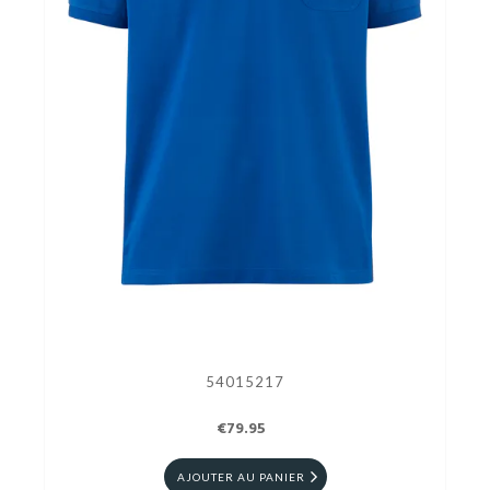
54015217
€79.95
AJOUTER AU PANIER