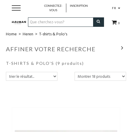
CONNECTEZ-
INSCRIPTION
FR
VOUS
0
Home
>
Heren
>
T-shirts & Polo's
Dames
AFFINER VOTRE RECHERCHE
Heren
T-SHIRTS & POLO'S
(9 produits)
merken
over ons
contact
cadeaubon