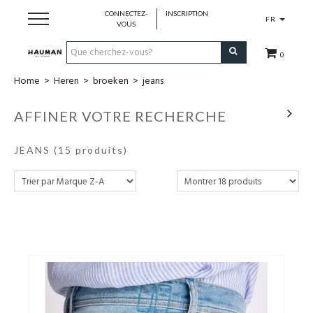
CONNECTEZ-
INSCRIPTION
FR
VOUS
0
Home
>
Heren
>
broeken
>
jeans
Dames
AFFINER VOTRE RECHERCHE
Heren
JEANS
(15 produits)
merken
over ons
contact
cadeaubon