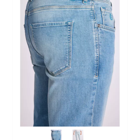
maatwerk
BROEKEN
route