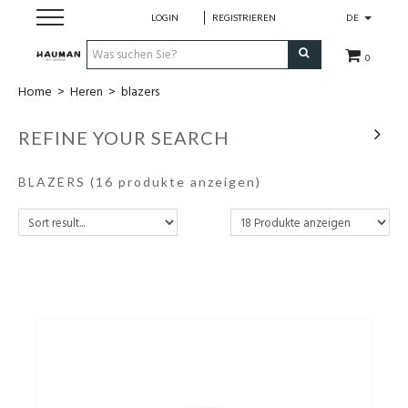
LOGIN
REGISTRIEREN
DE
0
Home
>
Heren
>
blazers
Dames
REFINE YOUR SEARCH
Heren
BLAZERS
(16 produkte anzeigen)
merken
over ons
contact
cadeaubon
maatwerk