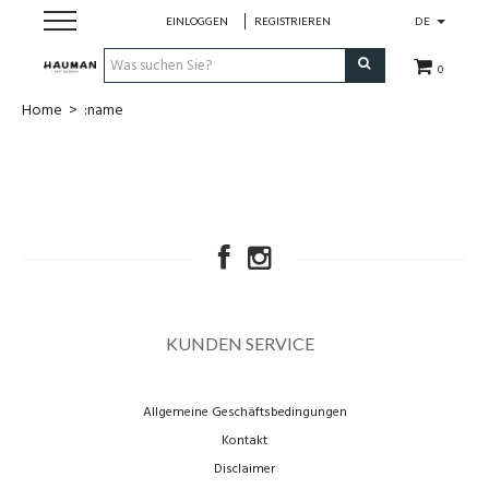
EINLOGGEN
REGISTRIEREN
DE
0
Home
>
:name
Dames
Heren
merken
over ons
KUNDEN SERVICE
contact
Allgemeine Geschäftsbedingungen
cadeaubon
Kontakt
Disclaimer
maatwerk