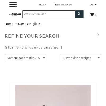
LOGIN
REGISTRIEREN
DE
0
Home
>
Dames
>
gilets
Dames
REFINE YOUR SEARCH
Heren
GILETS
(3 produkte anzeigen)
merken
over ons
contact
cadeaubon
maatwerk