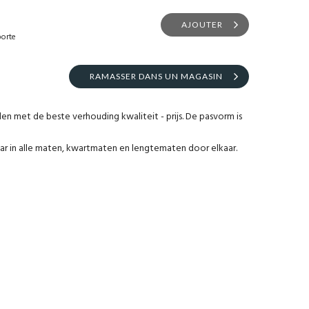
AJOUTER
porte
RAMASSER DANS UN MAGASIN
den met de beste verhouding kwaliteit - prijs. De pasvorm is
ar in alle maten, kwartmaten en lengtematen door elkaar.
.