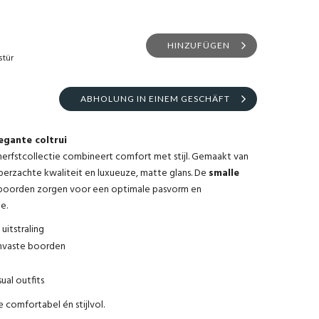
HINZUFÜGEN
stür
ABHOLUNG IN EINEM GESCHÄFT
egante coltrui
herfstcollectie combineert comfort met stijl. Gemaakt van
superzachte kwaliteit en luxueuze, matte glans. De
smalle
boorden zorgen voor een optimale pasvorm en
e.
uitstraling
rmvaste boorden
ual outfits
 comfortabel én stijlvol.